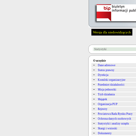
Wersja dla niedowidzących
Statystyki
O urzędzie
Dane adresowe
Status prawny
Dyrekcja
Komórki organizacyjne
Przedmiot działalności
Misja jednostki
Tryb działania
Majątek
Organizacja PUP
Rejestry
Powiatowa Rada Rynku Pracy
Ochrona danych osobowych
Statystyki i analizy urzędu
Skargi i wnioski
Dokumenty