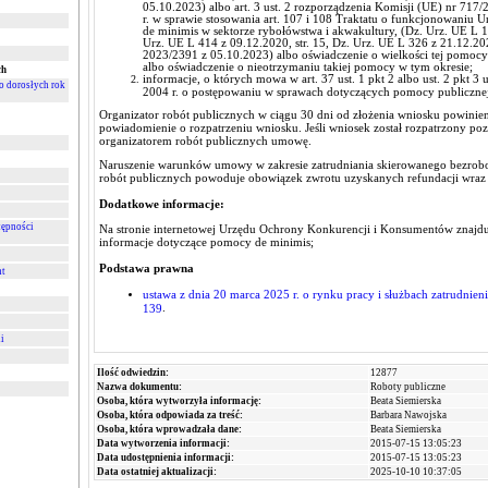
05.10.2023) albo art. 3 ust. 2 rozporządzenia Komisji (UE) nr 717
r. w sprawie stosowania art. 107 i 108 Traktatu o funkcjonowaniu 
de minimis w sektorze rybołówstwa i akwakultury, (Dz. Urz. UE L 19
Urz. UE L 414 z 09.12.2020, str. 15, Dz. Urz. UE L 326 z 21.12.202
2023/2391 z 05.10.2023) albo oświadczenie o wielkości tej pomocy
albo oświadczenie o nieotrzymaniu takiej pomocy w tym okresie;
ch
informacje, o których mowa w art. 37 ust. 1 pkt 2 albo ust. 2 pkt 3 
 dorosłych rok
2004 r. o postępowaniu w sprawach dotyczących pomocy publicznej
Organizator robót publicznych w ciągu 30 dni od złożenia wniosku powinien
powiadomienie o rozpatrzeniu wniosku. Jeśli wniosek został rozpatrzony poz
organizatorem robót publicznych umowę.
Naruszenie warunków umowy w zakresie zatrudniania skierowanego bezrobo
robót publicznych powoduje obowiązek zwrotu uzyskanych refundacji wraz
Dodatkowe informacje:
tępności
Na stronie internetowej Urzędu Ochrony Konkurencji i Konsumentów znajdu
informacje dotyczące pomocy de minimis
;
Podstawa prawna
nt
ustawa z dnia 20 marca 2025 r. o rynku pracy i służbach zatrudnienia
.
139
i
Ilość odwiedzin:
12877
Nazwa dokumentu:
Roboty publiczne
Osoba, która wytworzyła informację:
Beata Siemierska
Osoba, która odpowiada za treść:
Barbara Nawojska
Osoba, która wprowadzała dane:
Beata Siemierska
Data wytworzenia informacji:
2015-07-15 13:05:23
Data udostępnienia informacji:
2015-07-15 13:05:23
Data ostatniej aktualizacji:
2025-10-10 10:37:05