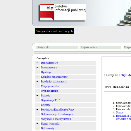
Wersja dla niedowidzących
Statystyki
Rejestr zmian
Mapa 
O urzędzie
Dane adresowe
Status prawny
Dyrekcja
O urzędzie
>
Tryb dz
Komórki organizacyjne
Przedmiot działalności
Misja jednostki
Tryb działania
Tryb działania
Majątek
Organizacja PUP
Ustawa z dni
Rejestry
Ustawa z dni
Ustawa z dn
Powiatowa Rada Rynku Pracy
Statut
Ochrona danych osobowych
Regulamin O
02/2010 z dn
Statystyki i analizy urzędu
Skargi i wnioski
Dokumenty