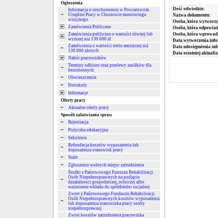
Ogłoszenia
Ilość odwiedzin:
Informacja o uruchomieniu w Powiatowym
Urzędzie Pracy w Chorzowie monitoringu
Nazwa dokumentu:
wizyjnego.
Osoba, która wytworzy
Zamówienia Publiczne
Osoba, która odpowiada
Zamówienia publiczne o wartości równej lub
Osoba, która wprowad
wyższej niż 130 000 zł
Data wytworzenia info
Zamówienia o wartości netto mniejszej niż
Data udostępnienia inf
130.000 złotych
Data ostatniej aktualiz
Nabór pracowników
Terminy odbioru oraz przelewy zasiłków dla
bezrobotnych
Obwieszczenia
Protokoły
Informacje
Oferty pracy
Aktualne oferty pracy
Sposób załatwiania spraw
Rejestracja
Pożyczka edukacyjna
Szkolenia
Refundacja kosztów wyposażenia lub
doposażenia stanowisk pracy
Staże
Zgłoszenie wolnych miejsc zatrudnienia
Środki z Państwowego Funuszu Rehabilitacji
Osób Niepełnosprawnych na podjęcie
działalnosci gospodarczej, rolniczej albo
wniesienie wkładu do spółdzielni socjalnej
Zwrot z Państwowego Funduszu Rehabilitacji
Osób Niepełnosprawnych kosztów wyposażenia
lub doposażenia stanowiska pracy osoby
niepełnosprawnej
Zwrot kosztów zatrudnienia pracownika