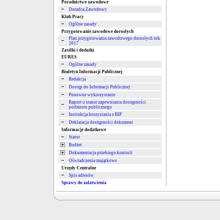
Poradnictwo zawodowe
Doradca Zawodowy
Klub Pracy
Ogólne zasady
Przygotowanie zawodowe dorosłych
Plan przygotowania zawodowego dorosłych rok
2017
Zasiłki i dodatki
EURES
Ogólne zasady
Biuletyn Informacji Publicznej
Redakcja
Dostęp do Informacji Publicznej
Ponowne wykorzystanie
Raport o stanie zapewniania dostępności
podmiotu publicznego
Instrukcja korzystania z BIP
Deklaracja dostępności dokument
Informacje dodatkowe
Statut
Budżet
Dokumentacja przebiegu kontroli
Oświadczenia majątkowe
Urzędy Centralne
Spis adresów
Sprawy do załatwienia