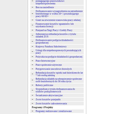
pomagającego pracownikowi
niepełnosprawnemu
Bon na zasiedlenie
Dofinansowanie wynagrodzenia za zatrudnienie
bezrobotnego w wieku 50+ i poszukującego
pracy 60/65+
Grant na utworzenie stanowiska pracy zdalnej
Finansowanie kosztów egzaminów lub
uzyskania licencji
Przejazd na Targi Pracy i Giełdy Pracy
Jednorazowa refundacja kosztów z tytułu
składek ZUS
Dofinansowanie podjęcia działalności
gospodarczej
Krajowy Fundusz Szkoleniowy
Usługi dla niepełnosprawnych poszukujących
pracy
Pożyczka na podjęcie działalności gospodarczej
Prace Interwencyjne
Prace społecznie użyteczne
Przygotowanie zawodowe dorosłych
Refundacja kosztów opieki nad dzieckiem do lat
7 lub osobą zależną
Refundacja składek na ubezpieczenie społeczne
osób bezrobotnych do 30 roku życia
Roboty publiczne
Stypendium z tytułu dofinansowania do
studiów podyplomowych
Świadczenie aktywizacyjne
Zwrot kosztów przejazdu
Zwrot kosztów zakwaterowania
Programy i Projekty
Programy realizowane i zrealizowane