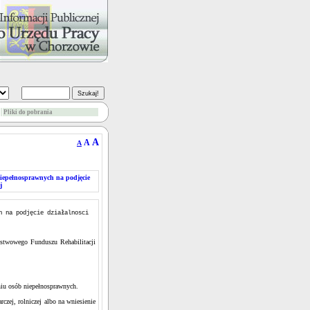
Pliki do pobrania
A
A
A
iepełnosprawnych na podjęcie
j
h na podjęcie działalnosci
twowego Funduszu Rehabilitacji
aniu osób niepełnosprawnych.
czej, rolniczej albo na wniesienie