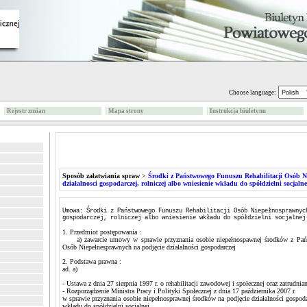
Choose language:
Rejestr zmian
Mapa strony
Instrukcja biuletynu
Sposób załatwiania spraw
>
Środki z Państwowego Funuszu Rehabilitacji Osób N
działalnosci gospodarczej, rolniczej albo wniesienie wkładu do spółdzielni socjalne
Umowa: Środki z Państwowego Funuszu Rehabilitacji Osób Niepełnosprawnyc
gospodarczej, rolniczej albo wniesienie wkładu do spółdzielni socjalnej
1. Przedmiot postępowania :
a) zawarcie umowy w sprawie przyznania osobie niepełnospawnej środków z Pańs
Osób Niepełnesprawnych na podjęcie działalności gospodarczej
2. Podstawa prawna :
ad. a)
- Ustawa z dnia 27 sierpnia 1997 r. o rehabilitacji zawodowej i społecznej oraz zatrudni
- Rozporządzenie Ministra Pracy i Polityki Społecznej z dnia 17 października 2007 r.
w sprawie przyznania osobie niepełnosprawnej środków na podjęcie działalności gospodar
wkładu do spółdzielni socjalnej.