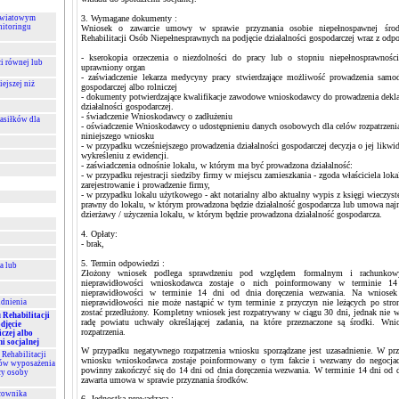
Powiatowym
3. Wymagane dokumenty :
nitoringu
Wniosek o zawarcie umowy w sprawie przyznania osobie niepełnospawnej śr
Rehabilitacji Osób Niepełnesprawnych na podjęcie działalności gospodarczej wraz z odp
- kserokopia orzeczenia o niezdolności do pracy lub o stopniu niepełnosprawnoś
i równej lub
uprawniony organ
- zaświadczenie lekarza medycyny pracy stwierdzające możliwość prowadzenia samodz
ejszej niż
gospodarczej albo rolniczej
- dokumenty potwierdzające kwalifikacje zawodowe wnioskodawcy do prowadzenia dekl
działalności gospodarczej.
- świadczenie Wnioskodawcy o zadłużeniu
zasiłków dla
- oświadczenie Wnioskodawcy o udostępnieniu danych osobowych dla celów rozpatrzenia i
niniejszego wniosku
- w przypadku wcześniejszego prowadzenia działalności gospodarczej decyzja o jej likwid
wykreśleniu z ewidencji.
- zaświadczenia odnośnie lokalu, w którym ma być prowadzona działalność:
- w przypadku rejestracji siedziby firmy w miejscu zamieszkania - zgoda właściciela loka
zarejestrowanie i prowadzenie firmy,
- w przypadku lokalu użytkowego - akt notarialny albo aktualny wypis z księgi wieczyste
prawny do lokalu, w którym prowadzona będzie działalność gospodarcza lub umowa naj
dzierżawy / użyczenia lokalu, w którym będzie prowadzona działalność gospodarcza.
4. Opłaty:
- brak,
5. Termin odpowiedzi :
a lub
Złożony wniosek podlega sprawdzeniu pod względem formalnym i rachunkow
nieprawidłowości wnioskodawca zostaje o nich poinformowany w terminie 1
nieprawidłowości w terminie 14 dni od dnia doręczenia wezwania. Na wniosek 
udnienia
nieprawidłowości nie może nastąpić w tym terminie z przyczyn nie leżących po str
zostać przedłużony. Kompletny wniosek jest rozpatrywany w ciągu 30 dni, jednak nie wc
Rehabilitacji
radę powiatu uchwały określającej zadania, na które przeznaczone są środki. Wni
djęcie
rozpatrzenia.
iczej albo
i socjalnej
W przypadku negatywnego rozpatrzenia wniosku sporządzane jest uzasadnienie. W pr
Rehabilitacji
wniosku wnioskodawca zostaje poinformowany o tym fakcie i wezwany do negocja
ów wyposażenia
powinny zakończyć się do 14 dni od dnia doręczenia wezwania. W terminie 14 dni od dn
cy osoby
zawarta umowa w sprawie przyznania środków.
acownika
6. Jednostka prowadząca :