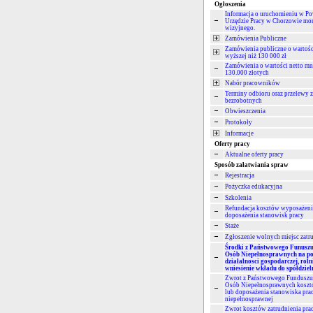
Ogłoszenia
Informacja o uruchomieniu w 
Urzędzie Pracy w Chorzowie mo
wizyjnego.
Zamówienia Publiczne
Zamówienia publiczne o wartośc
wyższej niż 130 000 zł
Zamówienia o wartości netto mni
130.000 złotych
Nabór pracowników
Terminy odbioru oraz przelewy 
bezrobotnych
Obwieszczenia
Protokoły
Informacje
Oferty pracy
Aktualne oferty pracy
Sposób załatwiania spraw
Rejestracja
Pożyczka edukacyjna
Szkolenia
Refundacja kosztów wyposażeni
doposażenia stanowisk pracy
Staże
Zgłoszenie wolnych miejsc zatr
Środki z Państwowego Funuszu 
Osób Niepełnosprawnych na po
działalnosci gospodarczej, roln
wniesienie wkładu do spółdzieln
Zwrot z Państwowego Funduszu 
Osób Niepełnosprawnych koszt
lub doposażenia stanowiska pra
niepełnosprawnej
Zwrot kosztów zatrudnienia pr