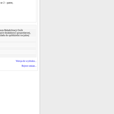
r 2 - parter,
szu Rehabilitacji Osób
cie działalnosci gospodarczej,
kładu do spółdzielni socjalnej
Wersja do wydruku...
Rejestr zmian...