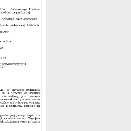
odków z Państwowego Funduszu
owiednimi załącznikami tj.:
ci, wydanego przez odpowiedni –
ielnie deklarowanej działalności
arowanej
 realizacji
acji,
lu na
j potwierdzający tytuł
mu /
ym. W przypadku stwierdzenia
4 dni i wezwany do usunięcia
wnioskodawcy, jeżeli usunięcie
onie wnioskodawcy – termin może
ześniej niż w dniu podjęcia przez
osek niekompletny pozostaje bez
zypadku pozytywnego rozpatrzenia
cji warunków umowy. Negocjacje
ia zakończenia negocjacji zostaje