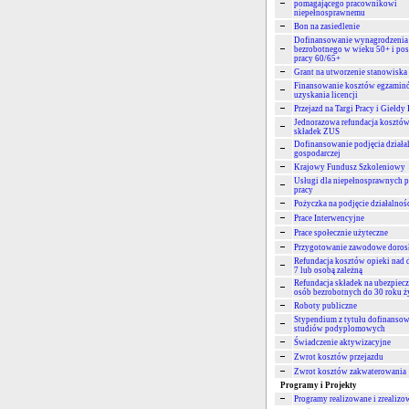
pomagającego pracownikowi
niepełnosprawnemu
Bon na zasiedlenie
Dofinansowanie wynagrodzenia 
bezrobotnego w wieku 50+ i po
pracy 60/65+
Grant na utworzenie stanowiska 
Finansowanie kosztów egzamin
uzyskania licencji
Przejazd na Targi Pracy i Giełdy 
Jednorazowa refundacja kosztów
składek ZUS
Dofinansowanie podjęcia działa
gospodarczej
Krajowy Fundusz Szkoleniowy
Usługi dla niepełnosprawnych 
pracy
Pożyczka na podjęcie działalnoś
Prace Interwencyjne
Prace społecznie użyteczne
Przygotowanie zawodowe doros
Refundacja kosztów opieki nad d
7 lub osobą zależną
Refundacja składek na ubezpiecz
osób bezrobotnych do 30 roku ż
Roboty publiczne
Stypendium z tytułu dofinansow
studiów podyplomowych
Świadczenie aktywizacyjne
Zwrot kosztów przejazdu
Zwrot kosztów zakwaterowania
Programy i Projekty
Programy realizowane i zrealizo