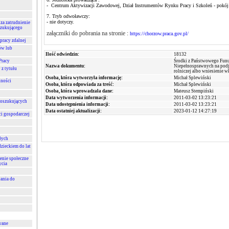
- Centrum Aktywizacji Zawodowej, Dział Instrumentów Rynku Pracy i Szkoleń - pokój n
7. Tryb odwoławczy:
- nie dotyczy.
za zatrudnienie
szukującego
załączniki do pobrania na stronie :
https://chorzow.praca.gov.pl/
pracy zdalnej
ów lub
Ilość odwiedzin:
18132
Pracy
Środki z Państwowego Funu
Nazwa dokumentu:
Niepełnosprawnych na podję
 z tytułu
rolniczej albo wniesienie w
Osoba, która wytworzyła informację:
Michał Splewiński
lności
Osoba, która odpowiada za treść:
Michał Splewiński
Osoba, która wprowadzała dane:
Mateusz Stempiński
Data wytworzenia informacji:
2011-03-02 13:23:21
poszukujących
Data udostępnienia informacji:
2011-03-02 13:23:21
Data ostatniej aktualizacji:
2023-01-12 14:27:19
ci gospodarczej
łych
zieckiem do lat
enie społeczne
ycia
ania do
wane