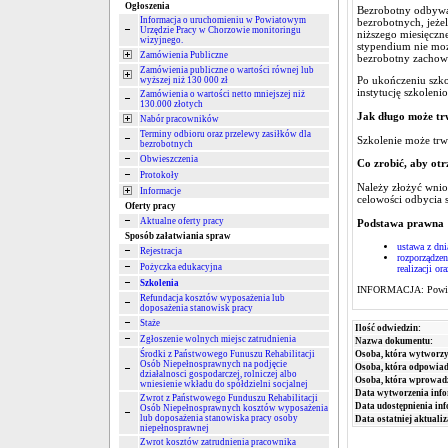
Ogłoszenia
Bezrobotny odbywaj
Informacja o uruchomieniu w Powiatowym
bezrobotnych, jeże
Urzędzie Pracy w Chorzowie monitoringu
niższego miesięczn
wizyjnego.
stypendium nie moż
Zamówienia Publiczne
bezrobotny zachow
Zamówienia publiczne o wartości równej lub
Po ukończeniu szko
wyższej niż 130 000 zł
instytucję szkoleni
Zamówienia o wartości netto mniejszej niż
130.000 złotych
Jak długo może tr
Nabór pracowników
Terminy odbioru oraz przelewy zasiłków dla
Szkolenie może trw
bezrobotnych
Obwieszczenia
Co zrobić, aby ot
Protokoły
Należy złożyć wnio
Informacje
celowości odbycia s
Oferty pracy
Aktualne oferty pracy
Podstawa prawna
Sposób załatwiania spraw
ustawa z dni
Rejestracja
rozporządzen
Pożyczka edukacyjna
realizacji o
Szkolenia
INFORMACJA: Powiato
Refundacja kosztów wyposażenia lub
doposażenia stanowisk pracy
Staże
Ilość odwiedzin:
Zgłoszenie wolnych miejsc zatrudnienia
Nazwa dokumentu:
Osoba, która wytworzy
Środki z Państwowego Funuszu Rehabilitacji
Osób Niepełnosprawnych na podjęcie
Osoba, która odpowiada
działalnosci gospodarczej, rolniczej albo
Osoba, która wprowad
wniesienie wkładu do spółdzielni socjalnej
Data wytworzenia info
Zwrot z Państwowego Funduszu Rehabilitacji
Data udostępnienia inf
Osób Niepełnosprawnych kosztów wyposażenia
lub doposażenia stanowiska pracy osoby
Data ostatniej aktualiz
niepełnosprawnej
Zwrot kosztów zatrudnienia pracownika