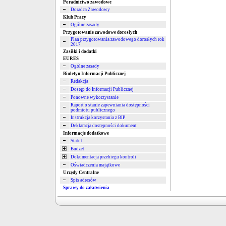
Poradnictwo zawodowe
Doradca Zawodowy
Klub Pracy
Ogólne zasady
Przygotowanie zawodowe dorosłych
Plan przygotowania zawodowego dorosłych rok
2017
Zasiłki i dodatki
EURES
Ogólne zasady
Biuletyn Informacji Publicznej
Redakcja
Dostęp do Informacji Publicznej
Ponowne wykorzystanie
Raport o stanie zapewniania dostępności
podmiotu publicznego
Instrukcja korzystania z BIP
Deklaracja dostępności dokument
Informacje dodatkowe
Statut
Budżet
Dokumentacja przebiegu kontroli
Oświadczenia majątkowe
Urzędy Centralne
Spis adresów
Sprawy do załatwienia