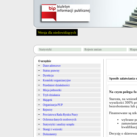
Wersja dla niedowidzących
Statystyki
Rejestr zmian
Mapa 
O urzędzie
Dane adresowe
Status prawny
Dyrekcja
Sposób załatwiania 
Komórki organizacyjne
Przedmiot działalności
Misja jednostki
Na czym polega fo
Tryb działania
Starosta, na wnios
Majątek
wysokości 300% prz
Organizacja PUP
bezrobotnemu lub 
Rejestry
Finansowane są szk
Powiatowa Rada Rynku Pracy
wybrane pr
Ochrona danych osobowych
zamawiane 
Statystyki i analizy urzędu
kwalifikac
Skargi i wnioski
Decyzję o skierowan
Dokumenty