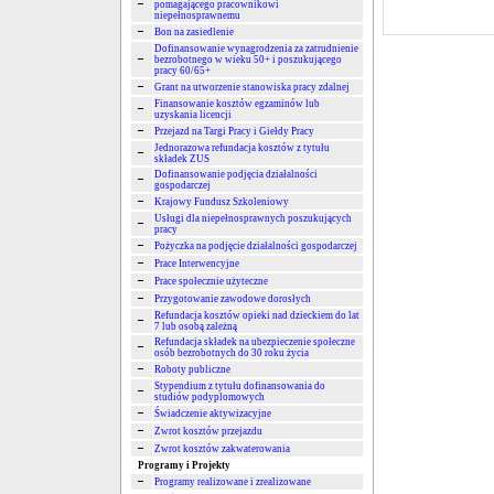
pomagającego pracownikowi
niepełnosprawnemu
Bon na zasiedlenie
Dofinansowanie wynagrodzenia za zatrudnienie
bezrobotnego w wieku 50+ i poszukującego
pracy 60/65+
Grant na utworzenie stanowiska pracy zdalnej
Finansowanie kosztów egzaminów lub
uzyskania licencji
Przejazd na Targi Pracy i Giełdy Pracy
Jednorazowa refundacja kosztów z tytułu
składek ZUS
Dofinansowanie podjęcia działalności
gospodarczej
Krajowy Fundusz Szkoleniowy
Usługi dla niepełnosprawnych poszukujących
pracy
Pożyczka na podjęcie działalności gospodarczej
Prace Interwencyjne
Prace społecznie użyteczne
Przygotowanie zawodowe dorosłych
Refundacja kosztów opieki nad dzieckiem do lat
7 lub osobą zależną
Refundacja składek na ubezpieczenie społeczne
osób bezrobotnych do 30 roku życia
Roboty publiczne
Stypendium z tytułu dofinansowania do
studiów podyplomowych
Świadczenie aktywizacyjne
Zwrot kosztów przejazdu
Zwrot kosztów zakwaterowania
Programy i Projekty
Programy realizowane i zrealizowane