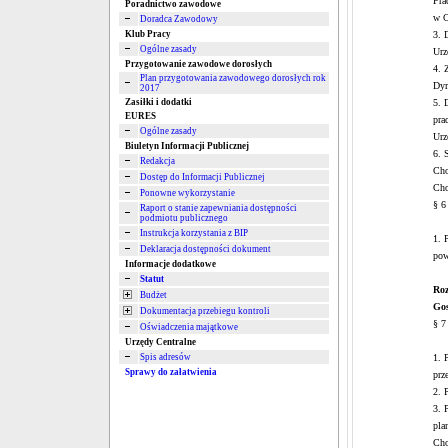
Pra
Poradnictwo zawodowe
w C
Doradca Zawodowy
Klub Pracy
3. 
Ogólne zasady
Urz
Przygotowanie zawodowe dorosłych
4. 
Plan przygotowania zawodowego dorosłych rok
Dyr
2017
Zasiłki i dodatki
5. 
EURES
pra
Ogólne zasady
Urz
Biuletyn Informacji Publicznej
6. 
Redakcja
Cho
Dostęp do Informacji Publicznej
Cho
Ponowne wykorzystanie
§ 6
Raport o stanie zapewniania dostępności
podmiotu publicznego
Instrukcja korzystania z BIP
1. 
Deklaracja dostępności dokument
pow
Informacje dodatkowe
Statut
Roz
Budżet
Gos
Dokumentacja przebiegu kontroli
§ 7
Oświadczenia majątkowe
Urzędy Centralne
Spis adresów
1. 
Sprawy do załatwienia
prz
2. 
3. 
pla
Cho