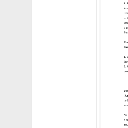
4. 
śro
Cho
5. 
ust
o p
Fun
Roz
Pos
1. 
dro
2. 
pra
Uch
Ra
z d
w s
Na 
z d
zm.