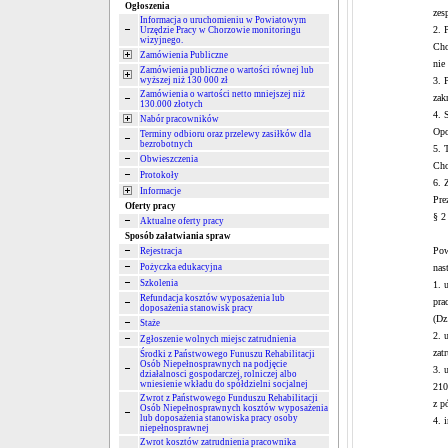
Ogłoszenia
zes
Informacja o uruchomieniu w Powiatowym
2. 
Urzędzie Pracy w Chorzowie monitoringu
wizyjnego.
Cho
Zamówienia Publiczne
nie
Zamówienia publiczne o wartości równej lub
wyższej niż 130 000 zł
3. 
Zamówienia o wartości netto mniejszej niż
zak
130.000 złotych
4. 
Nabór pracowników
Opo
Terminy odbioru oraz przelewy zasiłków dla
bezrobotnych
5. 
Obwieszczenia
Cho
Protokoły
6. 
Informacje
Pre
Oferty pracy
§ 2
Aktualne oferty pracy
Sposób załatwiania spraw
Pow
Rejestracja
Pożyczka edukacyjna
nas
Szkolenia
1. 
Refundacja kosztów wyposażenia lub
pra
doposażenia stanowisk pracy
(Dz
Staże
2. 
Zgłoszenie wolnych miejsc zatrudnienia
zat
Środki z Państwowego Funuszu Rehabilitacji
Osób Niepełnosprawnych na podjęcie
3. 
działalnosci gospodarczej, rolniczej albo
wniesienie wkładu do spółdzielni socjalnej
210
Zwrot z Państwowego Funduszu Rehabilitacji
z p
Osób Niepełnosprawnych kosztów wyposażenia
lub doposażenia stanowiska pracy osoby
4. 
niepełnosprawnej
Zwrot kosztów zatrudnienia pracownika