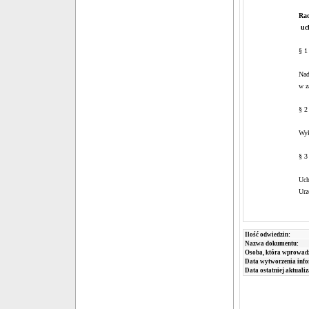
Rad
uc
§ 1
Nad
w z
§ 2
Wyk
§ 3
Uch
Urz
Ilość odwiedzin:
Nazwa dokumentu:
Osoba, która wprowad
Data wytworzenia info
Data ostatniej aktualiz