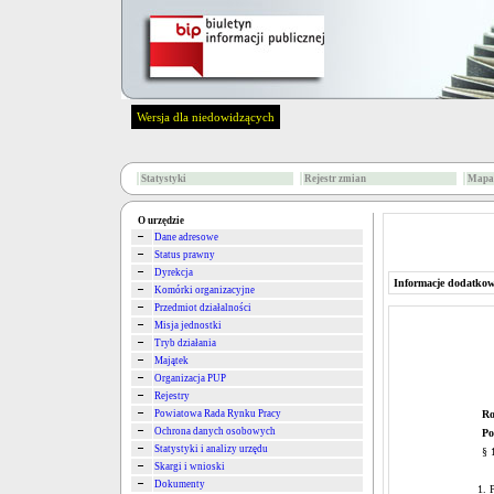
Wersja dla niedowidzących
Statystyki
Rejestr zmian
Mapa 
O urzędzie
Dane adresowe
Status prawny
Dyrekcja
Informacje dodatko
Komórki organizacyjne
Przedmiot działalności
Misja jednostki
Tryb działania
Majątek
Organizacja PUP
Rejestry
Powiatowa Rada Rynku Pracy
Ro
Ochrona danych osobowych
Po
Statystyki i analizy urzędu
§ 
Skargi i wnioski
Dokumenty
1. 