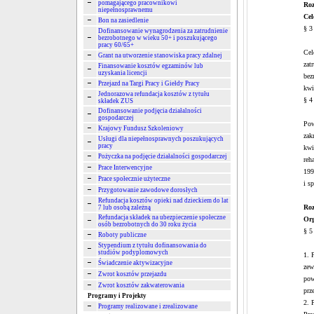
pomagającego pracownikowi
Roz
niepełnosprawnemu
Cel
Bon na zasiedlenie
§ 3
Dofinansowanie wynagrodzenia za zatrudnienie
bezrobotnego w wieku 50+ i poszukującego
pracy 60/65+
Cel
Grant na utworzenie stanowiska pracy zdalnej
zat
Finansowanie kosztów egzaminów lub
uzyskania licencji
bez
Przejazd na Targi Pracy i Giełdy Pracy
kwi
Jednorazowa refundacja kosztów z tytułu
§ 4
składek ZUS
Dofinansowanie podjęcia działalności
gospodarczej
Pow
Krajowy Fundusz Szkoleniowy
zak
Usługi dla niepełnosprawnych poszukujących
pracy
kwi
Pożyczka na podjęcie działalności gospodarczej
reh
Prace Interwencyjne
199
Prace społecznie użyteczne
i s
Przygotowanie zawodowe dorosłych
Refundacja kosztów opieki nad dzieckiem do lat
Roz
7 lub osobą zależną
Refundacja składek na ubezpieczenie społeczne
Org
osób bezrobotnych do 30 roku życia
§ 5
Roboty publiczne
Stypendium z tytułu dofinansowania do
studiów podyplomowych
1. 
Świadczenie aktywizacyjne
zew
Zwrot kosztów przejazdu
pow
Zwrot kosztów zakwaterowania
prz
Programy i Projekty
2. 
Programy realizowane i zrealizowane