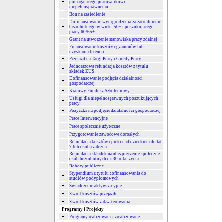
pomagającego pracownikowi
niepełnosprawnemu
Bon na zasiedlenie
Dofinansowanie wynagrodzenia za zatrudnienie
bezrobotnego w wieku 50+ i poszukującego
pracy 60/65+
Grant na utworzenie stanowiska pracy zdalnej
Finansowanie kosztów egzaminów lub
uzyskania licencji
Przejazd na Targi Pracy i Giełdy Pracy
Jednorazowa refundacja kosztów z tytułu
składek ZUS
Dofinansowanie podjęcia działalności
gospodarczej
Krajowy Fundusz Szkoleniowy
Usługi dla niepełnosprawnych poszukujących
pracy
Pożyczka na podjęcie działalności gospodarczej
Prace Interwencyjne
Prace społecznie użyteczne
Przygotowanie zawodowe dorosłych
Refundacja kosztów opieki nad dzieckiem do lat
7 lub osobą zależną
Refundacja składek na ubezpieczenie społeczne
osób bezrobotnych do 30 roku życia
Roboty publiczne
Stypendium z tytułu dofinansowania do
studiów podyplomowych
Świadczenie aktywizacyjne
Zwrot kosztów przejazdu
Zwrot kosztów zakwaterowania
Programy i Projekty
Programy realizowane i zrealizowane