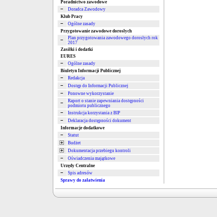
Poradnictwo zawodowe
Doradca Zawodowy
Klub Pracy
Ogólne zasady
Przygotowanie zawodowe dorosłych
Plan przygotowania zawodowego dorosłych rok
2017
Zasiłki i dodatki
EURES
Ogólne zasady
Biuletyn Informacji Publicznej
Redakcja
Dostęp do Informacji Publicznej
Ponowne wykorzystanie
Raport o stanie zapewniania dostępności
podmiotu publicznego
Instrukcja korzystania z BIP
Deklaracja dostępności dokument
Informacje dodatkowe
Statut
Budżet
Dokumentacja przebiegu kontroli
Oświadczenia majątkowe
Urzędy Centralne
Spis adresów
Sprawy do załatwienia