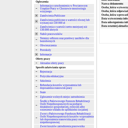
Ogłoszenia
Nazwa dokumentu:
Informacja o uruchomieniu w Powiatowym
Osoba, która wytworzy
Urzędzie Pracy w Chorzowie monitoringu
Osoba, która odpowiada
wizyjnego.
Osoba, która wprowad
Zamówienia Publiczne
Data wytworzenia info
Zamówienia publiczne o wartości równej lub
Data udostępnienia inf
wyższej niż 130 000 zł
Data ostatniej aktualiz
Zamówienia o wartości netto mniejszej niż
130.000 złotych
Nabór pracowników
Terminy odbioru oraz przelewy zasiłków dla
bezrobotnych
Obwieszczenia
Protokoły
Informacje
Oferty pracy
Aktualne oferty pracy
Sposób załatwiania spraw
Rejestracja
Pożyczka edukacyjna
Szkolenia
Refundacja kosztów wyposażenia lub
doposażenia stanowisk pracy
Staże
Zgłoszenie wolnych miejsc zatrudnienia
Środki z Państwowego Funuszu Rehabilitacji
Osób Niepełnosprawnych na podjęcie
działalnosci gospodarczej, rolniczej albo
wniesienie wkładu do spółdzielni socjalnej
Zwrot z Państwowego Funduszu Rehabilitacji
Osób Niepełnosprawnych kosztów wyposażenia
lub doposażenia stanowiska pracy osoby
niepełnosprawnej
Zwrot kosztów zatrudnienia pracownika