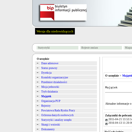
Wersja dla niedowidzących
Statystyki
Rejestr zmian
Mapa 
O urzędzie
Dane adresowe
Status prawny
Dyrekcja
O urzędzie
>
Mająte
Komórki organizacyjne
Przedmiot działalności
Misja jednostki
Majątek
Tryb działania
Majątek
Organizacja PUP
Aktualne informacje o
Rejestry
Powiatowa Rada Rynku Pracy
Ochrona danych osobowych
Załączniki do pobrani
2015-04-21 13:53:5
Statystyki i analizy urzędu
2016-04-13 11:20:0
Skargi i wnioski
Dokumenty
Ilość odwiedzin: