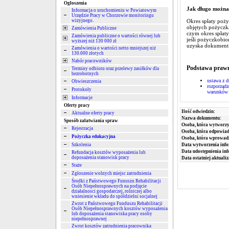
Ogłoszenia
Jak długo można
Informacja o uruchomieniu w Powiatowym
Urzędzie Pracy w Chorzowie monitoringu
Okres spłaty poży
wizyjnego.
objętych pożyczką
Zamówienia Publiczne
czym okres spłaty
Zamówienia publiczne o wartości równej lub
jeśli pożyczkobio
wyższej niż 130 000 zł
uzyska dokument p
Zamówienia o wartości netto mniejszej niż
130.000 złotych
Nabór pracowników
Podstawa praw
Terminy odbioru oraz przelewy zasiłków dla
bezrobotnych
ustawa z d
Obwieszczenia
rozporządz
Protokoły
warunków r
Informacje
Oferty pracy
Ilość odwiedzin:
Aktualne oferty pracy
Nazwa dokumentu:
Sposób załatwiania spraw
Osoba, która wytworzy
Rejestracja
Osoba, która odpowiada
Pożyczka edukacyjna
Osoba, która wprowad
Szkolenia
Data wytworzenia info
Data udostępnienia inf
Refundacja kosztów wyposażenia lub
doposażenia stanowisk pracy
Data ostatniej aktualiz
Staże
Zgłoszenie wolnych miejsc zatrudnienia
Środki z Państwowego Funuszu Rehabilitacji
Osób Niepełnosprawnych na podjęcie
działalnosci gospodarczej, rolniczej albo
wniesienie wkładu do spółdzielni socjalnej
Zwrot z Państwowego Funduszu Rehabilitacji
Osób Niepełnosprawnych kosztów wyposażenia
lub doposażenia stanowiska pracy osoby
niepełnosprawnej
Zwrot kosztów zatrudnienia pracownika