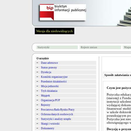
Wersja dla niedowidzących
Statystyki
Rejestr zmian
Mapa 
O urzędzie
Dane adresowe
Status prawny
Dyrekcja
Sposób załatwiania 
Komórki organizacyjne
Przedmiot działalności
Misja jednostki
Czym jest pożycz
Tryb działania
Pożyczka edukacy
Majątek
(starostę) z Fund
Organizacja PUP
instytucji szkolen
wydającej dokume
Rejestry
finansować studió
Powiatowa Rada Rynku Pracy
w szkole doktorsk
Ochrona danych osobowych
poszukującym pr
Pożyczka jest ni
Statystyki i analizy urzędu
obowiązującego 
Skargi i wnioski
Dokumenty
Decyzję o przyzn