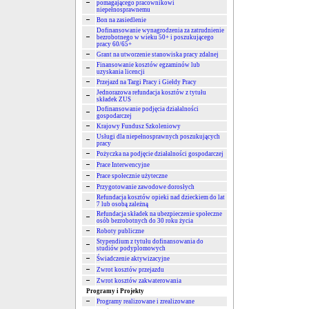
pomagającego pracownikowi
niepełnosprawnemu
Bon na zasiedlenie
Dofinansowanie wynagrodzenia za zatrudnienie
bezrobotnego w wieku 50+ i poszukującego
pracy 60/65+
Grant na utworzenie stanowiska pracy zdalnej
Finansowanie kosztów egzaminów lub
uzyskania licencji
Przejazd na Targi Pracy i Giełdy Pracy
Jednorazowa refundacja kosztów z tytułu
składek ZUS
Dofinansowanie podjęcia działalności
gospodarczej
Krajowy Fundusz Szkoleniowy
Usługi dla niepełnosprawnych poszukujących
pracy
Pożyczka na podjęcie działalności gospodarczej
Prace Interwencyjne
Prace społecznie użyteczne
Przygotowanie zawodowe dorosłych
Refundacja kosztów opieki nad dzieckiem do lat
7 lub osobą zależną
Refundacja składek na ubezpieczenie społeczne
osób bezrobotnych do 30 roku życia
Roboty publiczne
Stypendium z tytułu dofinansowania do
studiów podyplomowych
Świadczenie aktywizacyjne
Zwrot kosztów przejazdu
Zwrot kosztów zakwaterowania
Programy i Projekty
Programy realizowane i zrealizowane