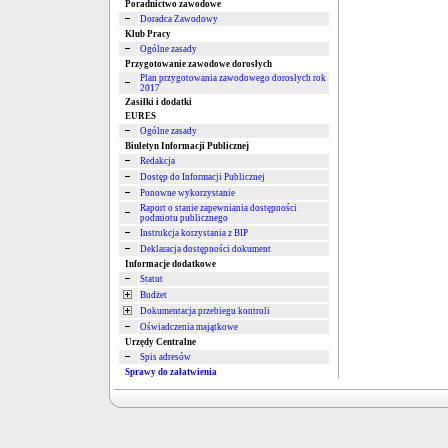
Poradnictwo zawodowe
Doradca Zawodowy
Klub Pracy
Ogólne zasady
Przygotowanie zawodowe dorosłych
Plan przygotowania zawodowego dorosłych rok
2017
Zasiłki i dodatki
EURES
Ogólne zasady
Biuletyn Informacji Publicznej
Redakcja
Dostęp do Informacji Publicznej
Ponowne wykorzystanie
Raport o stanie zapewniania dostępności
podmiotu publicznego
Instrukcja korzystania z BIP
Deklaracja dostępności dokument
Informacje dodatkowe
Statut
Budżet
Dokumentacja przebiegu kontroli
Oświadczenia majątkowe
Urzędy Centralne
Spis adresów
Sprawy do załatwienia